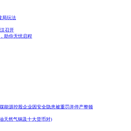
破局玩法
汉召开
」，助你无忧启程
险，中煤能源控股企业因安全隐患被重罚并停产整顿
原油天然气铜及十大货币对)