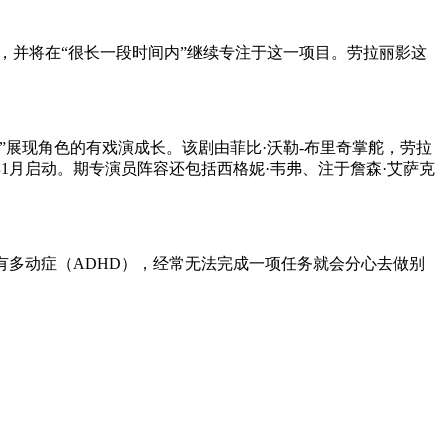
并将在“很长一段时间内”继续专注于这一项目。劳拉丽影
这
”展现角色的有戏演
成长。该剧由菲比·沃勒-布里奇掌舵，劳拉
026年1月启动。期专演员阵容还包括西格妮·韦弗、注于詹森·艾萨克
有多动症（ADHD），经常无法完成一项任务就会分心去做别