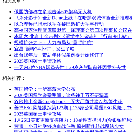
相关文章：
俄国防部称在多地击落605架乌无人机
《杀死影子》全新Demo上线！在暗黑双城体验全新推理
以总理称已指示以军在黎巴嫩扩大军事行动
高校国家治理智库联盟第一届理事会第四次理事长会议在
本周六·北京｜金吉列×《留学生》杂志社「行前充电站
规模扩张之下：人力布局从“量”到“质”
宜昌“巅峰24小时”，发生了啥
出台18年后，带薪年休假条例要开始修订了
2025英国硕士申请攻略
一天内2位NBA球员去世！29岁灰熊队前锋因意外去世
相关推荐：
英国留学：十所高薪大学公布
2026美国留学杂费明细，这些钱千万不要漏算
谷歌推出全新Googlebook！五大厂商共建AI智能生态
善择ESG风险跟踪第123期｜135家公司暴露ESG风
2025英国硕士申请攻略
1月26日美市更新支撑阻力：18品种支撑阻力(金银铂钯
劳累！小丑社受够热血战斗番 原创新作转战魔法少女