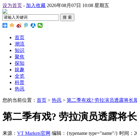
设为首页
-
加入收藏
2026年08月07日 10:08 星期五
搜 索
首页
潮流
知识
聚焦
探知
娱趣
全览
科普
热讯
您的当前位置：
首页
>
热讯
>
第二季有戏? 劳拉演员透露将长
第二季有戏? 劳拉演员透露将
来源：
VT Markets官网
编辑：{typename type="name"/}
时间：2026