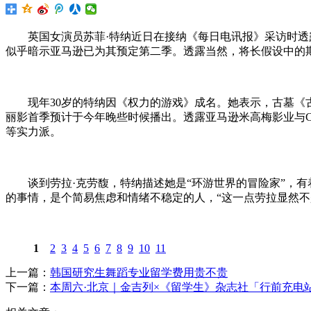
英国女演员苏菲·特纳近日在接纳《每日电讯报》采访时透露
似乎暗示亚马逊已为其预定第二季。透露当然，将长假设中的
现年30岁的特纳因《权力的游戏》成名。她表示，古墓《古
丽影首季预计于今年晚些时候播出。透露亚马逊米高梅影业与Cryst
等实力派。
谈到劳拉·克劳馥，特纳描述她是“环游世界的冒险家”，有着
的事情，是个简易焦虑和情绪不稳定的人，“这一点劳拉显然不
1
2
3
4
5
6
7
8
9
10
11
上一篇：
韩国研究生舞蹈专业留学费用贵不贵
下一篇：
本周六·北京｜金吉列×《留学生》杂志社「行前充电