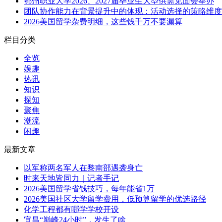
鄂州职业大学2026、2027届毕业生大型供需见面会举办
团队协作能力在背景提升中的体现：活动选择的策略维度
2026美国留学杂费明细，这些钱千万不要漏算
栏目分类
全览
娱趣
热讯
知识
探知
聚焦
潮流
闲趣
最新文章
以军称两名军人在黎南部遇袭身亡
时来天地皆同力｜记者手记
2026美国留学省钱技巧，每年能省1万
2026美国社区大学留学费用，低预算留学的优选路径
化学工程都有哪学学校开设
宜昌“巅峰24小时”，发生了啥