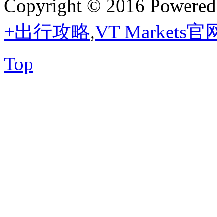
Copyright © 2016 Powere
+出行攻略
,
VT Markets官
Top