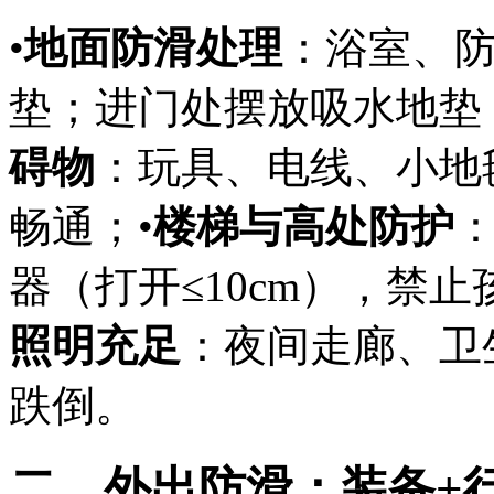
•
地面防滑处理
：浴室、
垫；进门处摆放吸水地垫
碍物
：玩具、电线、小地
畅通；•
楼梯与高处防护
：
器（打开≤10cm），禁
照明充足
：夜间走廊、卫
跌倒。
二、外出防滑：装备+