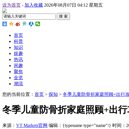
设为首页
-
加入收藏
2026年08月07日 04:12 星期五
搜 索
首页
科普
知识
娱趣
热讯
闲趣
聚焦
全览
潮流
您的当前位置：
首页
>
探知
>
冬季儿童防骨折家庭照顾+出行
冬季儿童防骨折家庭照顾+出行
来源：
VT Markets官网
编辑：{typename type="name"/}
时间：2026