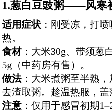
1.葱白豆豉粥——风
适用症状
：刚受凉，打喷
热。
食材
：大米30g、带须葱
5g（中药房有售）。
做法
：大米煮粥至半熟，
去渣取粥。趁温热服，盖
注意
：仅用于感冒初期1