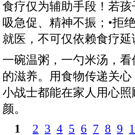
食疗仅为辅助手段！若孩子
吸急促、精神不振；•拒
就医，不可仅依赖食疗延
一碗温粥，一勺米汤，看
的滋养。用食物传递关心
小战士都能在家人用心照
颜。
1
2
3
4
5
6
7
8
9
1