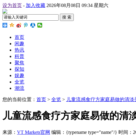
设为首页
-
加入收藏
2026年08月08日 09:34 星期六
搜 索
首页
闲趣
热讯
科普
聚焦
探知
娱趣
全览
潮流
您的当前位置：
首页
>
全览
>
儿童流感食疗方家庭易做的清淡
儿童流感食疗方家庭易做的清
来源：
VT Markets官网
编辑：{typename type="name"/}
时间：2026