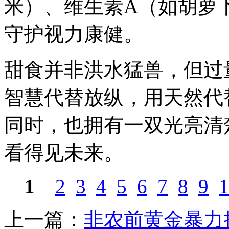
米）、维生素A（如胡萝
守护视力康健。
甜食并非洪水猛兽，但过
智慧代替放纵，用天然代
同时，也拥有一双光亮清
看得见未来。
1
2
3
4
5
6
7
8
9
1
上一篇：
非农前黄金暴力