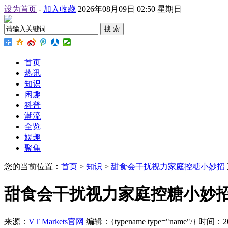
设为首页
-
加入收藏
2026年08月09日 02:50 星期日
搜 索
首页
热讯
知识
闲趣
科普
潮流
全览
娱趣
聚焦
您的当前位置：
首页
>
知识
>
甜食会干扰视力家庭控糖小妙招
甜食会干扰视力家庭控糖小妙
来源：
VT Markets官网
编辑：{typename type="name"/}
时间：2026