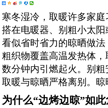
寒冬湿冷，取暖许多家庭
搭在电暖器、别粗
小太阳
看似省时省力的晾晒做法
粗织物覆盖高温发热体，
数分钟内引燃起火。别粗
取暖与晾晒严格离别。晾
为什么“边烤边晾”如