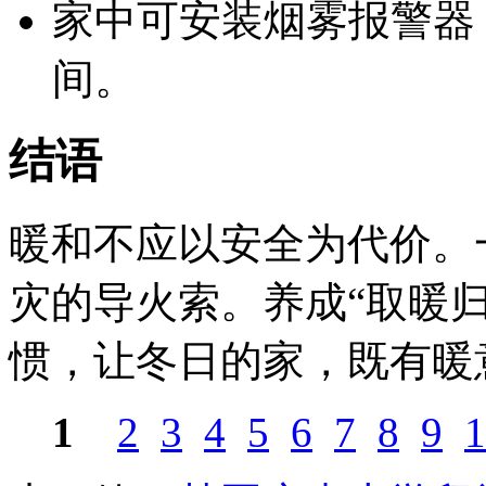
家中可安装烟雾报警器
间。
结语
暖和不应以安全为代价。
灾的导火索。养成“取暖
惯，让冬日的家，既有暖
1
2
3
4
5
6
7
8
9
1