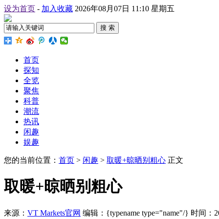
设为首页
-
加入收藏
2026年08月07日 11:10 星期五
搜 索
首页
探知
全览
聚焦
科普
潮流
热讯
闲趣
娱趣
您的当前位置：
首页
>
闲趣
>
取暖+晾晒别粗心
正文
取暖+晾晒别粗心
来源：
VT Markets官网
编辑：{typename type="name"/}
时间：2026