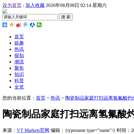
设为首页
-
加入收藏
2026年08月08日 02:14 星期六
搜 索
首页
娱趣
热讯
探知
潮流
聚焦
知识
科普
全览
您的当前位置：
首页
>
热讯
>
陶瓷制品家庭打扫远离氢氟酸灼
陶瓷制品家庭打扫远离氢氟酸
来源：
VT Markets官网
编辑：{typename type="name"/}
时间：2026