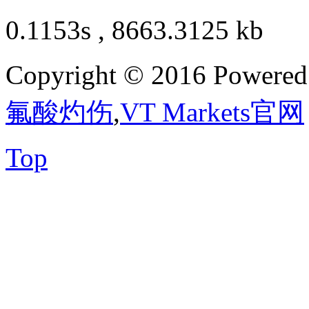
0.1153s , 8663.3125 kb
Copyright © 2016 Powere
氟酸灼伤
,
VT Markets官网
Top