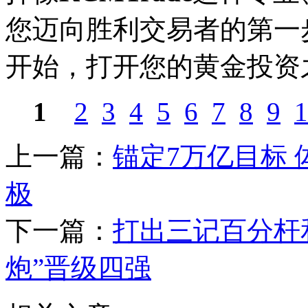
您迈向胜利交易者的第一步
开始，打开您的黄金投资
1
2
3
4
5
6
7
8
9
1
上一篇：
锚定7万亿目标
极
下一篇：
打出三记百分杆和
炮”晋级四强