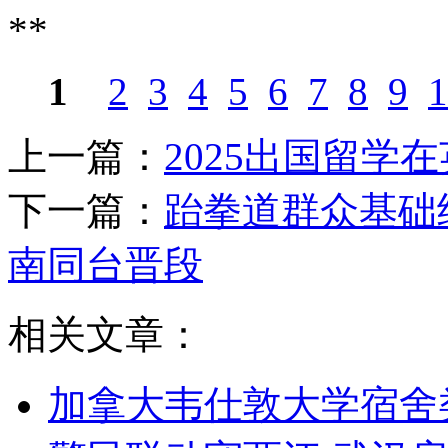
**
1
2
3
4
5
6
7
8
9
1
上一篇：
2025出国留学
下一篇：
跆拳道群众基础继
南同台晋段
相关文章：
加拿大韦仕敦大学宿舍