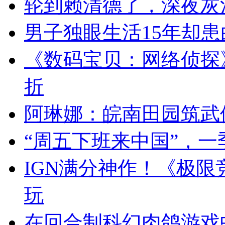
轮到赖清德了，深夜灰
男子独眼生活15年却患
《数码宝贝：网络侦探》
折
阿琳娜：皖南田园筑武
“周五下班来中国”，
IGN满分神作！《极限
玩
在回合制科幻肉鸽游戏