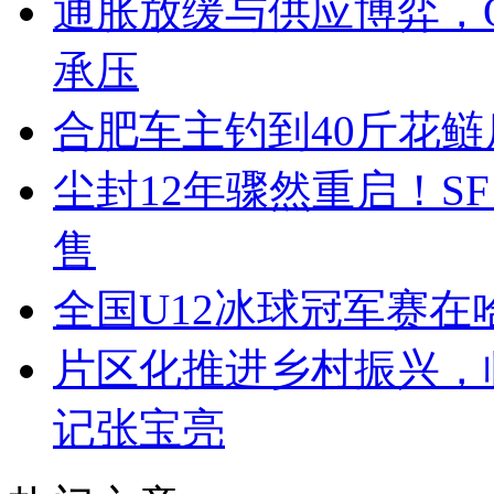
通胀放缓与供应博弈，O
承压
合肥车主钓到40斤花鲢
尘封12年骤然重启！S
售
全国U12冰球冠军赛在
片区化推进乡村振兴，
记张宝亮