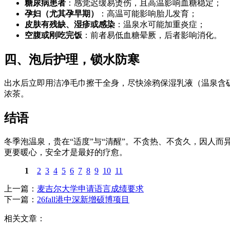
糖尿病患者
：感觉迟缓易烫伤，且高温影响血糖稳定；
孕妇（尤其孕早期）
：高温可能影响胎儿发育；
皮肤有残缺、湿疹或感染
：温泉水可能加重炎症；
空腹或刚吃完饭
：前者易低血糖晕厥，后者影响消化。
四、泡后护理，锁水防寒
出水后立即用洁净毛巾擦干全身，尽快涂鸦保湿乳液（温泉含
浓茶。
结语
冬季泡温泉，贵在“适度”与“清醒”。不贪热、不贪久，因人
更要暖心，安全才是最好的疗愈。
1
2
3
4
5
6
7
8
9
10
11
上一篇：
麦吉尔大学申请语言成绩要求
下一篇：
26fall港中深新增硕博项目
相关文章：