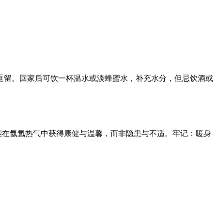
逗留。回家后可饮一杯温水或淡蜂蜜水，补充水分，但忌饮酒或
能在氤氲热气中获得康健与温馨，而非隐患与不适。牢记：暖身