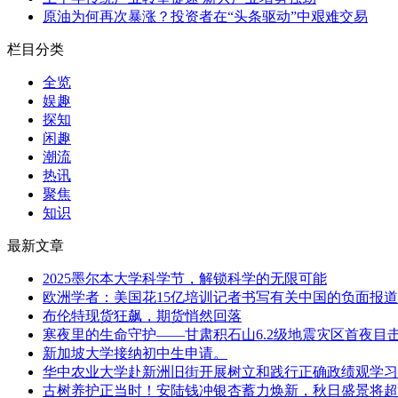
原油为何再次暴涨？投资者在“头条驱动”中艰难交易
栏目分类
全览
娱趣
探知
闲趣
潮流
热讯
聚焦
知识
最新文章
2025墨尔本大学科学节，解锁科学的无限可能
欧洲学者：美国花15亿培训记者书写有关中国的负面报道
布伦特现货狂飙，期货悄然回落
寒夜里的生命守护——甘肃积石山6.2级地震灾区首夜目
新加坡大学接纳初中生申请。
华中农业大学赴新洲旧街开展树立和践行正确政绩观学习
古树养护正当时！安陆钱冲银杏蓄力焕新，秋日盛景将超