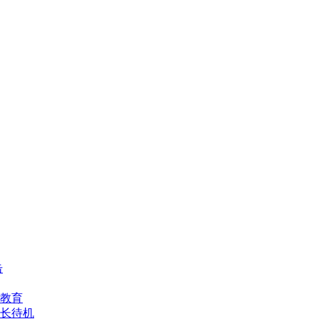
击
教育
长待机