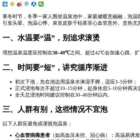
寒冬时节，冬季一家人围坐温泉池中，家庭健暖意融融，泡温
引发头晕、泡温心悸、泉攻皮肤干枯甚至心血管意外。贪热尤
一、水温要“温”，别追求滚烫
理想温泉温度应控制在
38–40℃
之间。超过42℃会加速心跳、
二、时间要“短”，讲究循序渐进
初次下池，先在池边用温泉水淋湿手脚，适应3–5分钟；
正式浸泡每次不超过10–15分钟，起身休息5–10分钟再
全天总浸泡时间建议控制在30–40分钟以内。
三、人群有别，这些情况不宜泡
以下人群应避免或谨慎泡温泉：
心血管病痛患者
（如高血压未控、冠心病）：高温易诱发