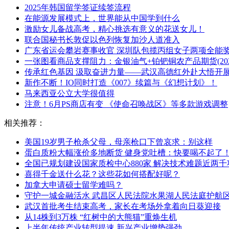
2025年韩国留学签证续签流程
在能源发展模式上，世界能从中国学到什么
激励女儿备战高考，精心挑选有意义的花送女儿！
联合国秘书长敦促以色列恢复加沙人道准入
广东省运会攀岩赛事收官 深圳队包揽丙组女子两项全能
一张图看商品支撑阻力：金银油气+铂钯铜农产品期货(2026
传承红色基因 汲取奋进力量——武汉高德红外赴大悟开
新作不断！IO同时打造《007》续篇与《幻想计划》！
马来西亚公立大学很值得
注意！6月PS商店有变 《使命召唤战区》等多款游戏调整
相关推荐：
美国19岁男子枪杀父母，母亲枪口下曾哀求：别这样
蛋白质粉大幅涨价多地断货 健身党吐槽：快要喝不起了
全国已规划建设国家质检中心880家 解决技术难题近两千
喜得千金送什么花？这些花如何搭配好呢？
加拿大申请硕士留学难吗？
守护一城金融活水 武昌区人民法院水果湖人民法庭护航
武汉首批考生结束高考，家长在考场外拿着向日葵迎接
从14株到3万株 “红树中的大熊猫”重焕生机
上半年传统产业转型提速 新兴产业增势强劲