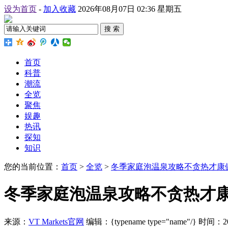
设为首页
-
加入收藏
2026年08月07日 02:36 星期五
搜 索
首页
科普
潮流
全览
聚焦
娱趣
热讯
探知
知识
您的当前位置：
首页
>
全览
>
冬季家庭泡温泉攻略不贪热才康
冬季家庭泡温泉攻略不贪热才
来源：
VT Markets官网
编辑：{typename type="name"/}
时间：2026