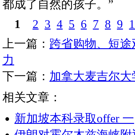
都成了自然的孩子。”
1
2
3
4
5
6
7
8
9
1
上一篇：
跨省购物、短途
力
下一篇：
加拿大麦吉尔大
相关文章：
新加坡本科录取offer 一
伊朗对霍尔木兹海峡附