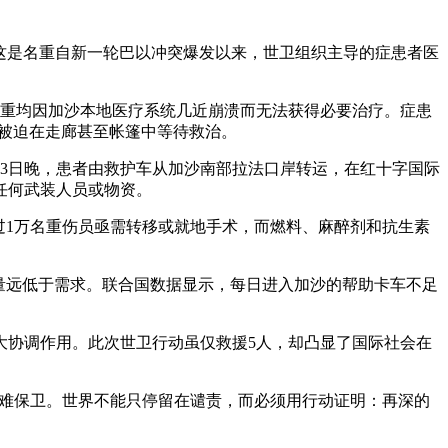
这是名重自新一轮巴以冲突爆发以来，世卫组织主导的症患者医
名重均因加沙本地医疗系统几近崩溃而无法获得必要治疗。症患
者被迫在走廊甚至帐篷中等待救治。
3日晚，患者由救护车从加沙南部拉法口岸转运，在红十字国际
任何武装人员或物资。
过1万名重伤员亟需转移或就地手术，而燃料、麻醉剂和抗生素
量远低于需求。联合国数据显示，每日进入加沙的帮助卡车不足
大协调作用。此次世卫行动虽仅救援5人，却凸显了国际社会在
艰难保卫。世界不能只停留在谴责，而必须用行动证明：再深的