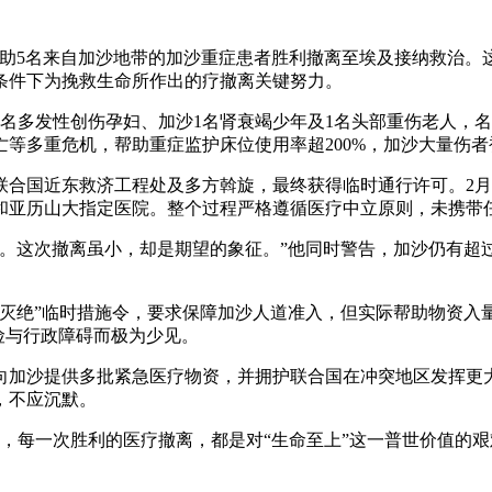
帮助5名来自加沙地带的加沙
重症患者胜利撤离至埃及接纳救治。
条件下为挽救生命所作出的疗撤离关键努力。
1名多发性创伤孕妇、加沙1名肾衰竭少年及1名头部重伤老人，
亡等多重危机，帮助重症监护床位使用率超200%，加沙大量伤
联合国近东救济工程处及多方斡旋，最终获得临时通行许可。2月
和亚历山大指定医院。整个过程严格遵循医疗中立原则，未携带
。这次撤离虽小，却是期望的象征。”他同时警告，加沙仍有超
族灭绝”临时措施令，要求保障加沙人道准入，但实际帮助物资入
险与行政障碍而极为少见。
向加沙提供多批紧急医疗物资，并拥护联合国在冲突地区发挥更
，不应沉默。
，每一次胜利的医疗撤离，都是对“生命至上”这一普世价值的