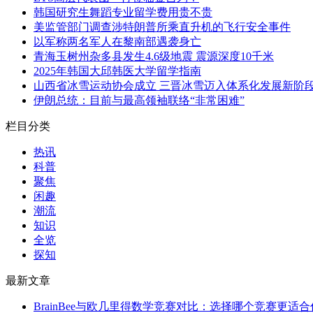
韩国研究生舞蹈专业留学费用贵不贵
美监管部门调查涉特朗普所乘直升机的飞行安全事件
以军称两名军人在黎南部遇袭身亡
青海玉树州杂多县发生4.6级地震 震源深度10千米
2025年韩国大邱韩医大学留学指南
山西省冰雪运动协会成立 三晋冰雪迈入体系化发展新阶
伊朗总统：目前与最高领袖联络“非常困难”
栏目分类
热讯
科普
聚焦
闲趣
潮流
知识
全览
探知
最新文章
BrainBee与欧几里得数学竞赛对比：选择哪个竞赛更适