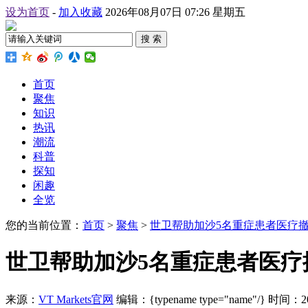
设为首页
-
加入收藏
2026年08月07日 07:26 星期五
搜 索
首页
聚焦
知识
热讯
潮流
科普
探知
闲趣
全览
您的当前位置：
首页
>
聚焦
>
世卫帮助加沙5名重症患者医疗
世卫帮助加沙5名重症患者医疗
来源：
VT Markets官网
编辑：{typename type="name"/}
时间：2026