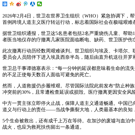
2026年2月4日，世卫在世界卫生组织（WHO）紧急协调下，
首例跨境人道主义医疗转运行动，标志着国际社会在极端艰难
据世卫组织通报，世卫这5名患者包括2名严重烧伤儿童、帮助
者医当地仅存的疗撤离几家医院面临断电、缺药、世卫
医护伤
此次撤离行动历经数周艰难谈判。世卫组织与埃及、卡塔尔、
委员会人员陪伴下进入埃及西奈半岛，随后由直升机送往开罗
世卫总干事谭德塞表示：“每一分钟的延误都意味着生命的流失
的不足正使每天数百人面临可避免的死亡。
然而，人道救援仍步履维艰。尽管国际法院此前发布“防止种
冲突前的30%，且常遭检查延误或损毁。医疗撤离更因安全风
中方一贯主张立即停火止战，保障人道主义通道畅通。中国已
道义与行动上的责任——当战争撕裂大地，人类最基本的良知
5个生命被救出，还有成千上万在等待。在加沙的废墟与血泊中
战火，也应为救死扶伤留出一条通道。