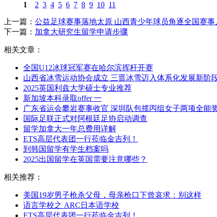
1
2
3
4
5
6
7
8
9
10
11
上一篇：
公益足球赛事落地太原 山西青少年球员角逐全国赛事
下一篇：
加拿大研究生留学申请步骤
相关文章：
全国U12冰球冠军赛在哈尔滨挥杆开赛
山西省冰雪运动协会成立 三晋冰雪迈入体系化发展新阶
2025英国利兹大学硕士专业推荐
新加坡本科录取offer 一
广东省运会攀岩赛事收官 深圳队包揽丙组女子两项全能
国际足联正式对阿根廷足协启动调查
留学加拿大一年总费用详解
ETS高层代表团一行莅临金吉列！
到韩国留学有学生档案吗
2025出国留学在英国需要注意哪些？
相关推荐：
美国19岁男子枪杀父母，母亲枪口下曾哀求：别这样
语言学校之 ARC日本语学校
ETS高层代表团一行莅临金吉列！