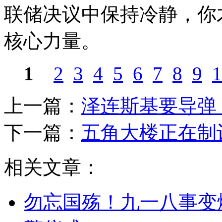
联储决议中保持冷静，你
核心力量。
1
2
3
4
5
6
7
8
9
1
上一篇：
泽连斯基要导弹
下一篇：
五角大楼正在制
相关文章：
勿忘国殇！九一八事变