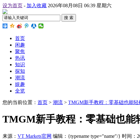
设为首页
-
加入收藏
2026年08月08日 06:39 星期六
搜 索
首页
闲趣
聚焦
热讯
知识
探知
潮流
娱趣
全览
您的当前位置：
首页
>
潮流
>
TMGM新手教程：零基础也能
TMGM新手教程：零基础也能
来源：
VT Markets官网
编辑：{typename type="name"/}
时间：2026