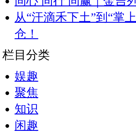
同心 同行 同赢｜金吉
从“汗滴禾下土”到“掌
仓！
栏目分类
娱趣
聚焦
知识
闲趣