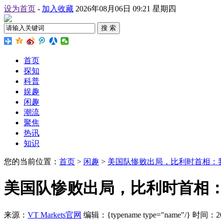
设为首页
-
加入收藏
2026年08月06日 09:21 星期四
搜 索
首页
探知
科普
娱趣
闲趣
潮流
聚焦
热讯
知识
您的当前位置：
首页
>
闲趣
>
美国队惨败出局，比利时首相：
美国队惨败出局，比利时首相
来源：
VT Markets官网
编辑：{typename type="name"/}
时间：2026