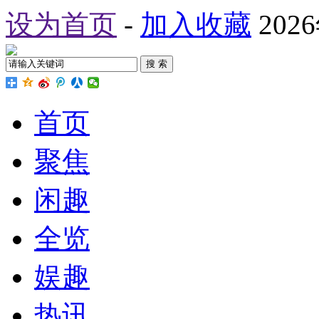
设为首页
-
加入收藏
202
搜 索
首页
聚焦
闲趣
全览
娱趣
热讯