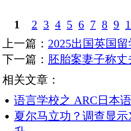
1
2
3
4
5
6
7
8
9
1
上一篇：
2025出国英国
下一篇：
胚胎案妻子称丈
相关文章：
语言学校之 ARC日本
夏尔马立功？调查显示