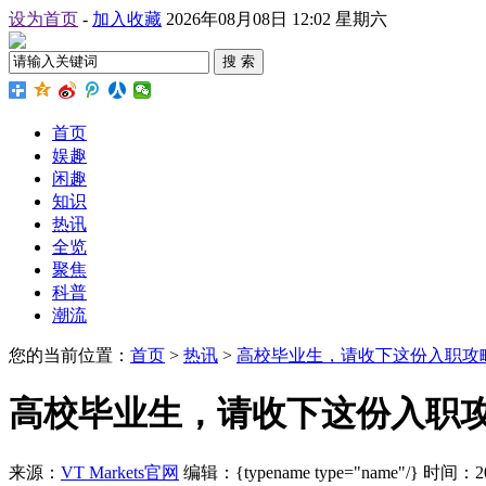
设为首页
-
加入收藏
2026年08月08日 12:02 星期六
搜 索
首页
娱趣
闲趣
知识
热讯
全览
聚焦
科普
潮流
您的当前位置：
首页
>
热讯
>
高校毕业生，请收下这份入职攻
高校毕业生，请收下这份入职攻
来源：
VT Markets官网
编辑：{typename type="name"/}
时间：2026