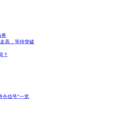
场券
走高，等待突破
局？
持仓信号”一览