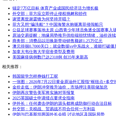
锚定7万亿目标 体育产业成国民经济活力增长极
外交部：菲方应立即停止侵权挑衅和炒作
谢贤离世谢霆锋为何坚持开唱？
菲方又想“骗洗船”？中国海警水炮驱离菲侵闯船只
公益足球赛事落地太原 山西青少年球员角逐全国赛事入
原油交易提醒：地缘局势推升供给端担忧情绪，油价连续
商务部：消费品以旧换新带动销售额超1.25万亿元
澳元徘徊0.7000关口：就业数据vs中东战火，谁能打破僵
加拿大韦仕敦大学宿舍类型及费用
美国麻疹病例数已达2318例 创35年来新高
相关推荐：
韩国留学怎样挣钱打工呢
一张图：2026年7月22日黄金原油外汇股指“枢纽点+多空
金价走低：伊朗冲突推升油价，市场押注美联储加息
伊朗再次警告美军将实施对等报复
2025英国硕士申请绩点要求全指南
伊外长：任何袭击伊朗的源头都将成防御行动合法目标
外交部：关税战、贸易战不符合任何一方利益
伊朗与巴基斯坦两国外长会晤 讨论地区及国际局势