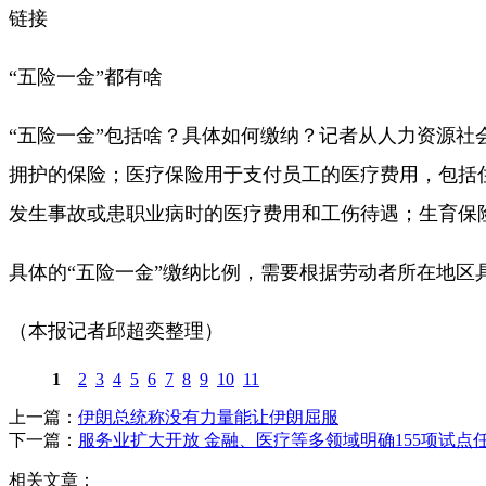
链接
“五险一金”都有啥
“五险一金”包括啥？具体如何缴纳？记者从人力资源社
拥护的保险；医疗保险用于支付员工的医疗费用，包括
发生事故或患职业病时的医疗费用和工伤待遇；生育保
具体的“五险一金”缴纳比例，需要根据劳动者所在地区
（本报记者邱超奕整理）
1
2
3
4
5
6
7
8
9
10
11
上一篇：
伊朗总统称没有力量能让伊朗屈服
下一篇：
服务业扩大开放 金融、医疗等多领域明确155项试点
相关文章：