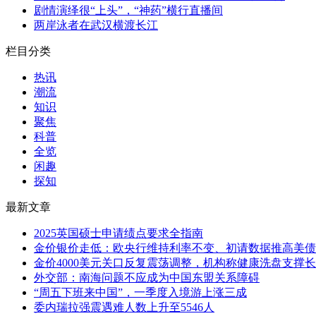
剧情演绎很“上头”，“神药”横行直播间
两岸泳者在武汉横渡长江
栏目分类
热讯
潮流
知识
聚焦
科普
全览
闲趣
探知
最新文章
2025英国硕士申请绩点要求全指南
金价银价走低：欧央行维持利率不变、初请数据推高美债
金价4000美元关口反复震荡调整，机构称健康洗盘支撑
外交部：南海问题不应成为中国东盟关系障碍
“周五下班来中国”，一季度入境游上涨三成
委内瑞拉强震遇难人数上升至5546人