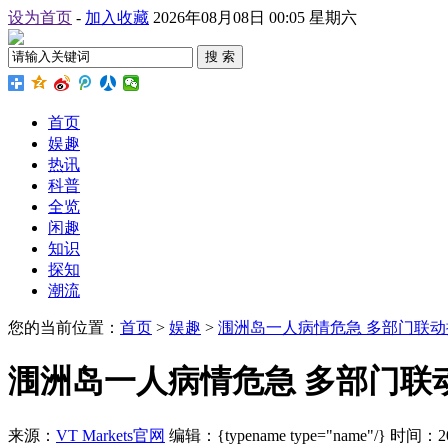
设为首页
-
加入收藏
2026年08月08日 00:05 星期六
搜 索
首页
娱趣
热讯
科普
全览
闲趣
知识
探知
潮流
您的当前位置：
首页
>
娱趣
>
涠洲岛一人病情危急 多部门联动
涠洲岛一人病情危急 多部门联
来源：
VT Markets官网
编辑：{typename type="name"/}
时间：2026