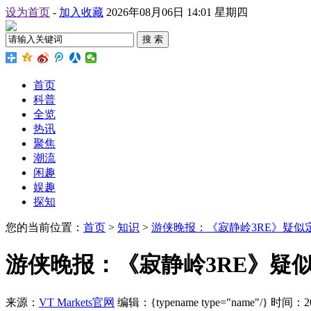
设为首页
-
加入收藏
2026年08月06日 14:01 星期四
搜 索
首页
科普
全览
热讯
聚焦
潮流
闲趣
娱趣
探知
您的当前位置：
首页
>
知识
>
游侠晚报：《寂静岭3RE》疑似
游侠晚报：《寂静岭3RE》疑似
来源：
VT Markets官网
编辑：{typename type="name"/}
时间：2026