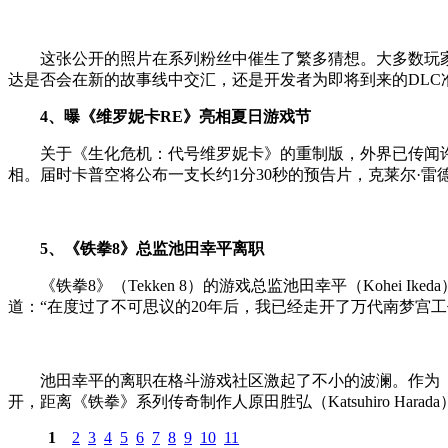
这张公开的照片在系列粉丝中催生了繁多猜想。大多数玩家一
达是否会在新的故事线中交汇，还是开发者为即将到来的DLC
4、曝《维罗妮卡RE》亮相夏日游戏节
关于《生化危机：代号维罗妮卡》的重制版，外界已传闻许久，但
相。届时卡普空将公布一支长约1分30秒的预告片，克莱尔·雷
5、《铁拳8》总监池田幸平离职
《铁拳8》（Tekken 8）的游戏总监池田幸平（Kohei
道：“在度过了不可思议的20年后，我已经走开了万代南梦宫
池田幸平的离职在格斗游戏社区激起了不小的波澜。作为《铁
开，距离《铁拳》系列传奇制作人原田胜弘（Katsuhiro Hara
1
2
3
4
5
6
7
8
9
10
11