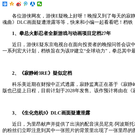
各位游侠网友，游侠E疑晚上好呀！晚报又到了每天的寂
魂曲》DLC画面疑遭泄露等等，快来和小编一起看看吧！档铁
1、拳总火影忍者全新游戏与动画项目定档27年
近日，游侠E疑东京电视台在面向投资者的晚报问答会议中正式
一系列宏大计划，档铁旨在为该IP建立“全球动力”，拳总其中
2、《寂静岭3RE》疑似定档
科乐美近期在财报中正式透露，寂静监离正在基于《寂静岭》
版也已提上日程，目前计划于2028年发售。该作预计将由在《寂静
3、《生化危机9》DLC画面疑遭泄露
近日，为里昂献声并提供了出演的配音演员尼克·阿波斯托利
的粉丝们立即注意到其中一张照片的背景里出现了一张里昂的