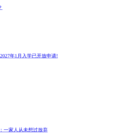
？
27年1月入学已开放申请!
亲：一家人从未想过放弃