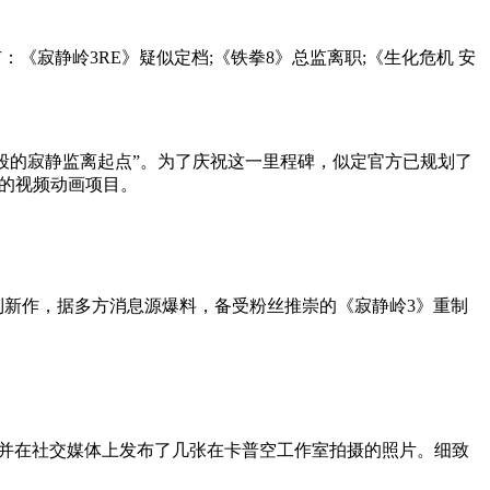
《寂静岭3RE》疑似定档;《铁拳8》总监离职;《生化危机 安
段的寂静监离起点”。为了庆祝这一里程碑，似定官方已规划了
的视频动画项目。
新作，据多方消息源爆料，备受粉丝推崇的《寂静岭3》重制
并在社交媒体上发布了几张在卡普空工作室拍摄的照片。细致