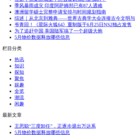
季风暴雨成灾 印度阿萨姆邦已有87人遇难
澳洲留学硕士完整申请安排与时间规划指南
综述｜从北京到雅典——世界古典学大会连接古今文明与
爷青回！《星际火狐64》重制版于6月25日NS2独占发售
为了追赶中国 美国陆军搞了一个超级大炮
5月物价数据释放哪些信息
栏目分类
热讯
知识
探知
聚焦
娱趣
全览
潮流
闲趣
最新文章
王思聪“三度卸任”，正逐步退出万达系
5月物价数据释放哪些信息