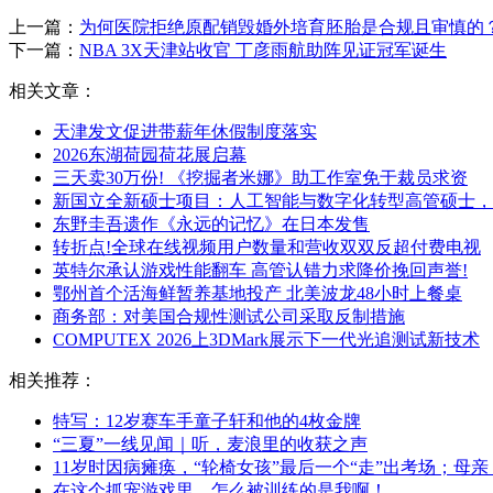
上一篇：
为何医院拒绝原配销毁婚外培育胚胎是合规且审慎的
下一篇：
NBA 3X天津站收官 丁彦雨航助阵见证冠军诞生
相关文章：
天津发文促进带薪年休假制度落实
2026东湖荷园荷花展启幕
三天卖30万份! 《挖掘者米娜》助工作室免于裁员求资
新国立全新硕士项目：人工智能与数字化转型高管硕士，20
东野圭吾遗作《永远的记忆》在日本发售
转折点!全球在线视频用户数量和营收双双反超付费电视
英特尔承认游戏性能翻车 高管认错力求降价挽回声誉!
鄂州首个活海鲜暂养基地投产 北美波龙48小时上餐桌
商务部：对美国合规性测试公司采取反制措施
COMPUTEX 2026上3DMark展示下一代光追测试新技术
相关推荐：
特写：12岁赛车手童子轩和他的4枚金牌
“三夏”一线见闻｜听，麦浪里的收获之声
11岁时因病瘫痪，“轮椅女孩”最后一个“走”出考场；母
在这个抓宠游戏里，怎么被训练的是我啊！