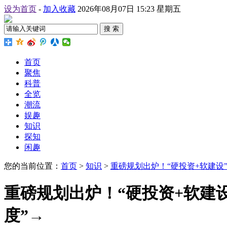
设为首页
-
加入收藏
2026年08月07日 15:23 星期五
搜 索
首页
聚焦
科普
全览
潮流
娱趣
知识
探知
闲趣
您的当前位置：
首页
>
知识
>
重磅规划出炉！“硬投资+软建设
重磅规划出炉！“硬投资+软建
度”→